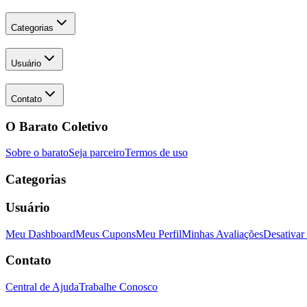
Categorias
Usuário
Contato
O Barato Coletivo
Sobre o barato
Seja parceiro
Termos de uso
Categorias
Usuário
Meu Dashboard
Meus Cupons
Meu Perfil
Minhas Avaliações
Desativar
Contato
Central de Ajuda
Trabalhe Conosco