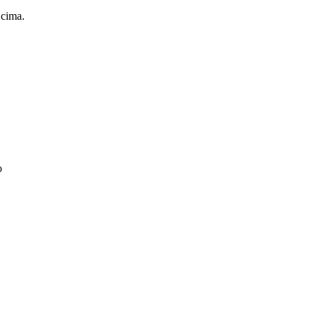
 cima.
o