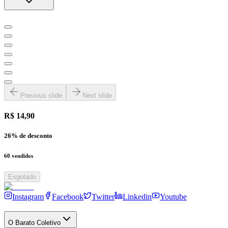
Previous slide
Next slide
R$ 14,90
26
% de desconto
60
vendidos
Esgotado
Instagram
Facebook
Twitter
Linkedin
Youtube
O Barato Coletivo