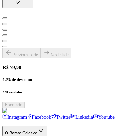
Previous slide
Next slide
R$ 79,90
42
% de desconto
220
vendidos
Esgotado
Instagram
Facebook
Twitter
Linkedin
Youtube
O Barato Coletivo