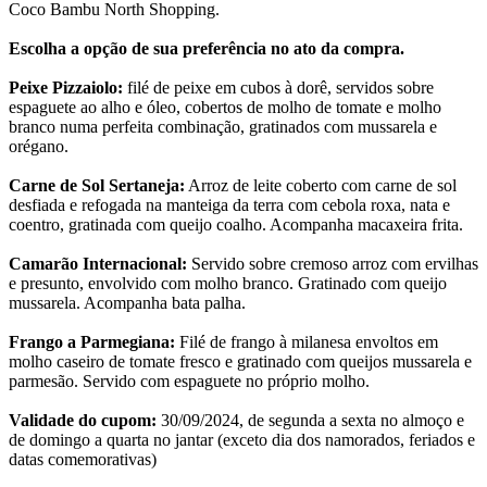
Coco Bambu North Shopping.
Escolha a opção de sua preferência no ato da compra.
Peixe Pizzaiolo:
filé de peixe em cubos à dorê, servidos sobre
espaguete ao alho e óleo, cobertos de molho de tomate e molho
branco numa perfeita combinação, gratinados com mussarela e
orégano.
Carne de Sol Sertaneja:
Arroz de leite coberto com carne de sol
desfiada e refogada na manteiga da terra com cebola roxa, nata e
coentro, gratinada com queijo coalho. Acompanha macaxeira frita.
Camarão Internacional:
Servido sobre cremoso arroz com ervilhas
e presunto, envolvido com molho branco. Gratinado com queijo
mussarela. Acompanha bata palha.
Frango a Parmegiana:
Filé de frango à milanesa envoltos em
molho caseiro de tomate fresco e gratinado com queijos mussarela e
parmesão. Servido com espaguete no próprio molho.
Validade do cupom:
30/09/2024, de segunda a sexta no almoço e
de domingo a quarta no jantar (exceto dia dos namorados, feriados e
datas comemorativas)