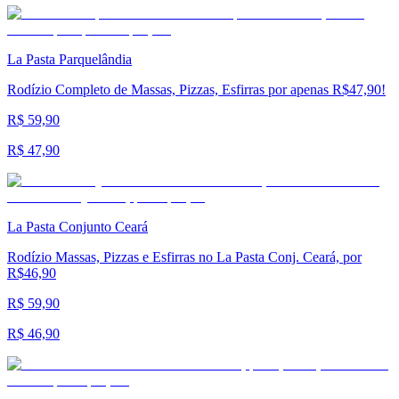
La Pasta Parquelândia
Rodízio Completo de Massas, Pizzas, Esfirras por apenas R$47,90!
R$ 59,90
R$ 47,90
La Pasta Conjunto Ceará
Rodízio Massas, Pizzas e Esfirras no La Pasta Conj. Ceará, por
R$46,90
R$ 59,90
R$ 46,90