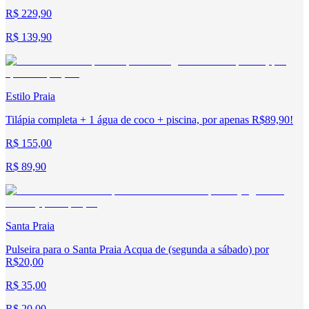
R$ 229,90
R$ 139,90
Estilo Praia
Tilápia completa + 1 água de coco + piscina, por apenas R$89,90!
R$ 155,00
R$ 89,90
Santa Praia
Pulseira para o Santa Praia Acqua de (segunda a sábado) por
R$20,00
R$ 35,00
R$ 20,00