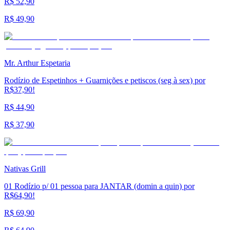
R$ 52,90
R$ 49,90
Mr. Arthur Espetaria
Rodízio de Espetinhos + Guarnições e petiscos (seg à sex) por
R$37,90!
R$ 44,90
R$ 37,90
Nativas Grill
01 Rodízio p/ 01 pessoa para JANTAR (domin a quin) por
R$64,90!
R$ 69,90