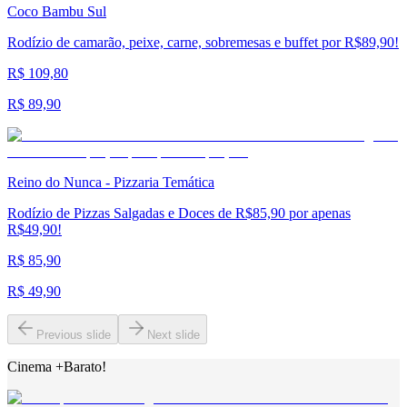
Coco Bambu Sul
Rodízio de camarão, peixe, carne, sobremesas e buffet por R$89,90!
R$ 109,80
R$ 89,90
Reino do Nunca - Pizzaria Temática
Rodízio de Pizzas Salgadas e Doces de R$85,90 por apenas
R$49,90!
R$ 85,90
R$ 49,90
Previous slide
Next slide
Cinema +Barato!