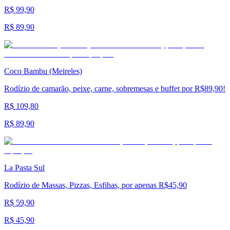
R$ 99,90
R$ 89,90
Coco Bambu (Meireles)
Rodízio de camarão, peixe, carne, sobremesas e buffet por R$89,90!
R$ 109,80
R$ 89,90
La Pasta Sul
Rodízio de Massas, Pizzas, Esfihas, por apenas R$45,90
R$ 59,90
R$ 45,90