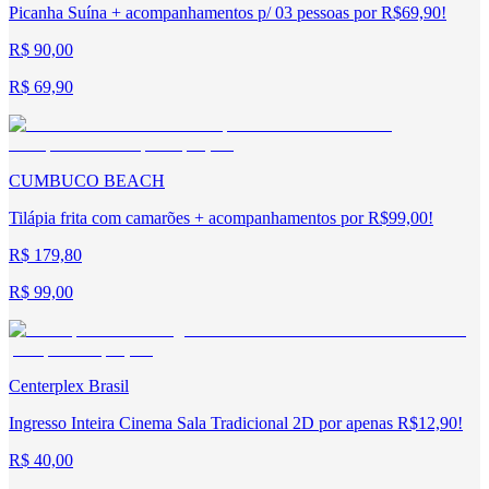
Picanha Suína + acompanhamentos p/ 03 pessoas por R$69,90!
R$ 90,00
R$ 69,90
CUMBUCO BEACH
Tilápia frita com camarões + acompanhamentos por R$99,00!
R$ 179,80
R$ 99,00
Centerplex Brasil
Ingresso Inteira Cinema Sala Tradicional 2D por apenas R$12,90!
R$ 40,00