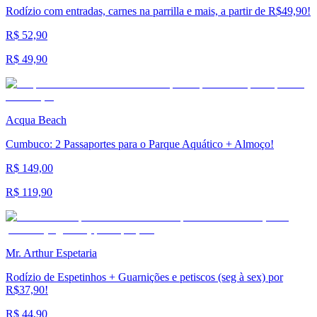
Rodízio com entradas, carnes na parrilla e mais, a partir de R$49,90!
R$ 52,90
R$ 49,90
Acqua Beach
Cumbuco: 2 Passaportes para o Parque Aquático + Almoço!
R$ 149,00
R$ 119,90
Mr. Arthur Espetaria
Rodízio de Espetinhos + Guarnições e petiscos (seg à sex) por
R$37,90!
R$ 44,90