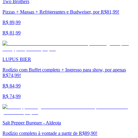
Two Brothers
Pizzas + Massas + Refrigerantes e Budweiser, por R$81,99!
R$ 89,99
R$ 81,99
LUPUS BIER
Rodízio com Buffet completo + Ingresso para show, por apenas
R$74,99!
R$ 84,99
R$ 74,99
Salt Pepper Burguer - Aldeota
Rodízio completo à vontade a partir de R$89,90!