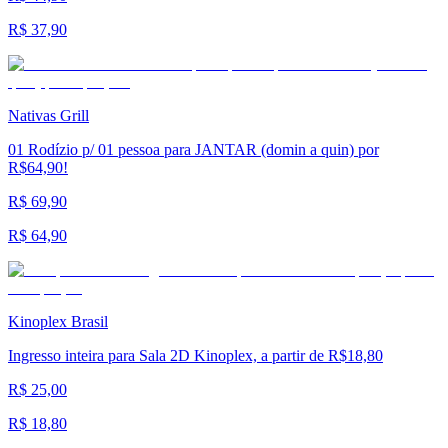
R$ 37,90
Nativas Grill
01 Rodízio p/ 01 pessoa para JANTAR (domin a quin) por
R$64,90!
R$ 69,90
R$ 64,90
Kinoplex Brasil
Ingresso inteira para Sala 2D Kinoplex, a partir de R$18,80
R$ 25,00
R$ 18,80