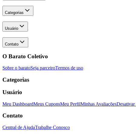
Categorias
Usuário
Contato
O Barato Coletivo
Sobre o barato
Seja parceiro
Termos de uso
Categorias
Usuário
Meu Dashboard
Meus Cupons
Meu Perfil
Minhas Avaliações
Desativar
Contato
Central de Ajuda
Trabalhe Conosco