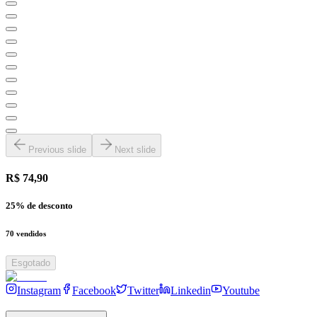
Previous slide
Next slide
R$ 74,90
25
% de desconto
70
vendidos
Esgotado
Instagram
Facebook
Twitter
Linkedin
Youtube