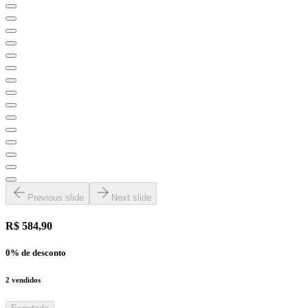
Previous slide
Next slide
R$ 584,90
0
% de desconto
2
vendidos