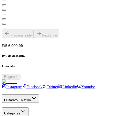
Previous slide
Next slide
R$ 6.999,00
0
% de desconto
0
vendidos
Esgotado
Instagram
Facebook
Twitter
Linkedin
Youtube
O Barato Coletivo
Categorias