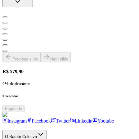
Previous slide
Next slide
R$ 579,90
0
% de desconto
0
vendidos
Esgotado
Instagram
Facebook
Twitter
Linkedin
Youtube
O Barato Coletivo