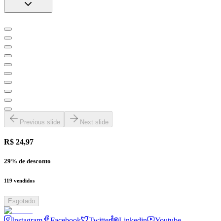
Previous slide
Next slide
R$ 24,97
29
% de desconto
119
vendidos
Esgotado
Instagram
Facebook
Twitter
Linkedin
Youtube