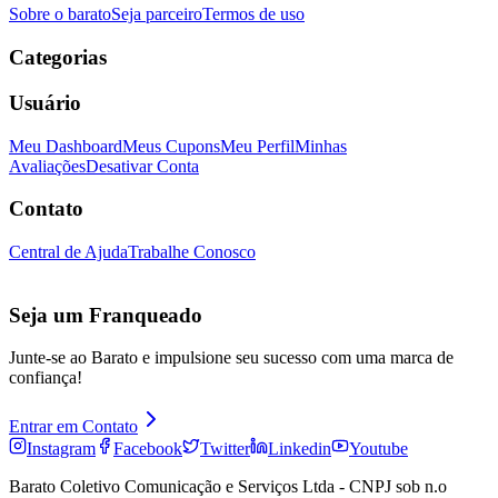
Sobre o barato
Seja parceiro
Termos de uso
Categorias
Usuário
Meu Dashboard
Meus Cupons
Meu Perfil
Minhas
Avaliações
Desativar Conta
Contato
Central de Ajuda
Trabalhe Conosco
Seja um Franqueado
Junte-se ao Barato e impulsione seu sucesso com uma marca de
confiança!
Entrar em Contato
Instagram
Facebook
Twitter
Linkedin
Youtube
Barato Coletivo Comunicação e Serviços Ltda - CNPJ sob n.o