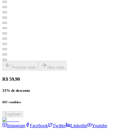
Previous slide
Next slide
R$ 59,90
33
% de desconto
605
vendidos
Esgotado
Instagram
Facebook
Twitter
Linkedin
Youtube