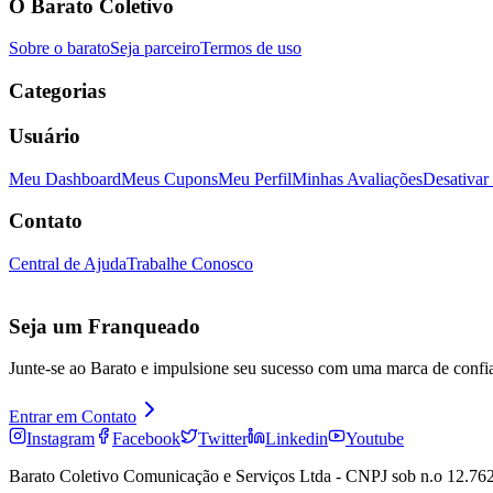
O Barato Coletivo
Sobre o barato
Seja parceiro
Termos de uso
Categorias
Usuário
Meu Dashboard
Meus Cupons
Meu Perfil
Minhas Avaliações
Desativar
Contato
Central de Ajuda
Trabalhe Conosco
Seja um Franqueado
Junte-se ao Barato e impulsione seu sucesso com uma marca de confi
Entrar em Contato
Instagram
Facebook
Twitter
Linkedin
Youtube
Barato Coletivo Comunicação e Serviços Ltda - CNPJ sob n.o 12.762