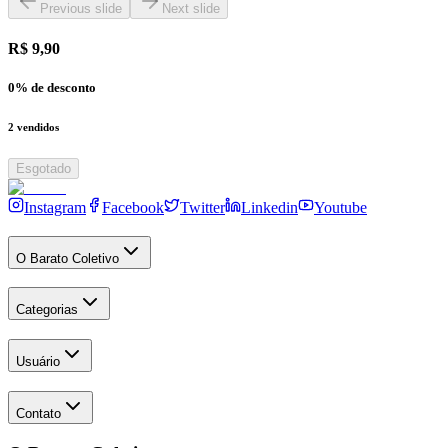
Previous slide
Next slide
R$ 9,90
0
% de desconto
2
vendidos
Esgotado
Instagram
Facebook
Twitter
Linkedin
Youtube
O Barato Coletivo
Categorias
Usuário
Contato