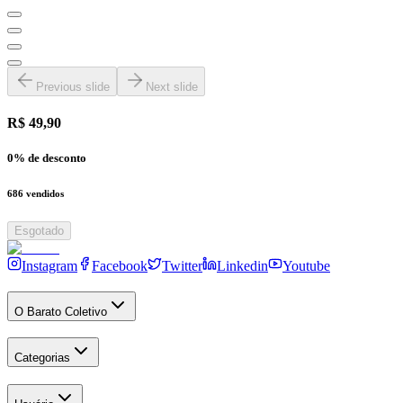
Previous slide
Next slide
R$ 49,90
0
% de desconto
686
vendidos
Esgotado
Instagram
Facebook
Twitter
Linkedin
Youtube
O Barato Coletivo
Categorias