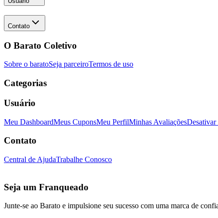
Usuário
Contato
O Barato Coletivo
Sobre o barato
Seja parceiro
Termos de uso
Categorias
Usuário
Meu Dashboard
Meus Cupons
Meu Perfil
Minhas Avaliações
Desativar
Contato
Central de Ajuda
Trabalhe Conosco
Seja um Franqueado
Junte-se ao Barato e impulsione seu sucesso com uma marca de confi