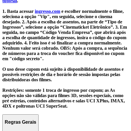
tutorial
.
1.
Basta acessar
ingresso.com
e escolher normalmente o filme,
seleciona a opção "Vip", em seguida, selecione o cinema
desejado.
2.
Após a escolha de assentos, na parte de
“Tipo de
Ingressos”
, selecione a opção
“Cinematicket Eletrônico”
.
3.
Em
seguida, no campo
“Código Venda Empresa”
, que abrirá após
a escolha de quantidade de ingressos, insira o código do cupom
adquirido.
4.
Feito isso é só finalizar a compra normalmente.
Nenhum valor será cobrado.
OBS: Após a compra, a sequência
de números para a troca do voucher fica disponível no cupom
em "código secreto".
O uso desse cupom está sujeito à disponibilidade de assentos e
possíveis restrições de dia e horário de sessão impostas pelas
distribuidoras dos filmes.
Restrições:
somente 1 troca de ingresso por cupom; as
As
opções não são válidas para filmes 3D
, sessões especiais, como
pré estreias, conteúdos alternativos e salas UCI XPlus, IMAX,
4DX e poltronas UCI SuperSeat.
Regras Gerais