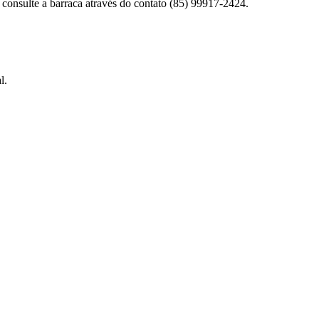
consulte a barraca através do contato (85) 99917-2424.
l.