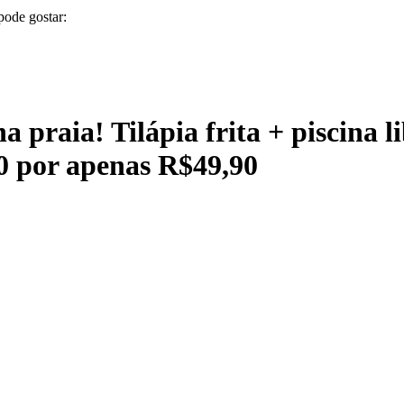
pode gostar:
a praia! Tilápia frita + piscina l
0 por apenas R$49,90