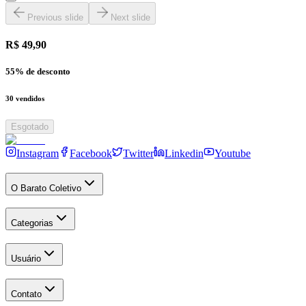
Previous slide
Next slide
R$ 49,90
55
% de desconto
30
vendidos
Esgotado
Instagram
Facebook
Twitter
Linkedin
Youtube
O Barato Coletivo
Categorias
Usuário
Contato