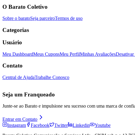
O Barato Coletivo
Sobre o barato
Seja parceiro
Termos de uso
Categorias
Usuário
Meu Dashboard
Meus Cupons
Meu Perfil
Minhas Avaliações
Desativar
Contato
Central de Ajuda
Trabalhe Conosco
Seja um Franqueado
Junte-se ao Barato e impulsione seu sucesso com uma marca de confi
Entrar em Contato
Instagram
Facebook
Twitter
Linkedin
Youtube