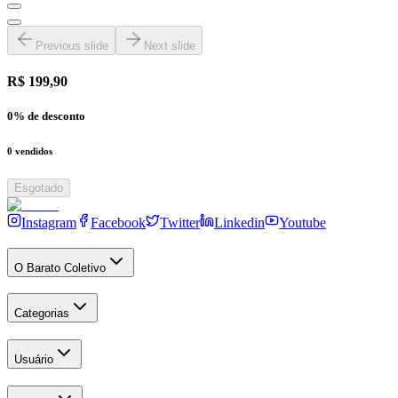
Previous slide
Next slide
R$ 199,90
0
% de desconto
0
vendidos
Esgotado
Instagram
Facebook
Twitter
Linkedin
Youtube
O Barato Coletivo
Categorias
Usuário