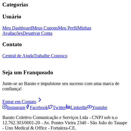
Categorias
Usuário
Meu Dashboard
Meus Cupons
Meu Perfil
Minhas
Avaliações
Desativar Conta
Contato
Central de Ajuda
Trabalhe Conosco
Seja um Franqueado
Junte-se ao Barato e impulsione seu sucesso com uma marca de
confiança!
Entrar em Contato
Instagram
Facebook
Twitter
Linkedin
Youtube
Barato Coletivo Comunicação e Serviços Ltda - CNPJ sob n.o
12.762.303/0001-20 - Av. Pontes Vieira 2340 - São João do Tauape
- Uno Medical & Office - Fortaleza-CE.