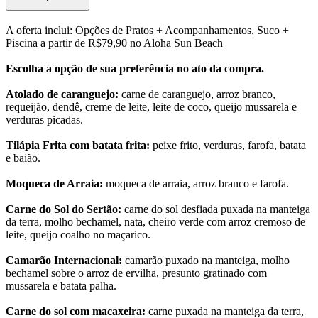
A oferta inclui: Opções de Pratos + Acompanhamentos, Suco +
Piscina a partir de R$79,90 no Aloha Sun Beach
Escolha a opção de sua preferência no ato da compra.
Atolado de caranguejo:
carne de caranguejo, arroz branco,
requeijão, dendê, creme de leite, leite de coco, queijo mussarela e
verduras picadas.
Tilápia Frita com batata frita:
peixe frito, verduras, farofa, batata
e baião.
Moqueca de Arraia:
moqueca de arraia, arroz branco e farofa.
Carne do Sol do Sertão:
carne do sol desfiada puxada na manteiga
da terra, molho bechamel, nata, cheiro verde com arroz cremoso de
leite, queijo coalho no maçarico.
Camarão Internacional:
camarão puxado na manteiga, molho
bechamel sobre o arroz de ervilha, presunto gratinado com
mussarela e batata palha.
Carne do sol com macaxeira:
carne puxada na manteiga da terra,