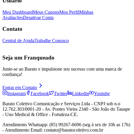
Usuário
Meu Dashboard
Meus Cupons
Meu Perfil
Minhas
Avaliações
Desativar Conta
Contato
Central de Ajuda
Trabalhe Conosco
Seja um Franqueado
Junte-se ao Barato e impulsione seu sucesso com uma marca de
confiança!
Entrar em Contato
Instagram
Facebook
Twitter
Linkedin
Youtube
Barato Coletivo Comunicação e Serviços Ltda - CNPJ sob n.o
12.762.303/0001-20 - Av. Pontes Vieira 2340 - São João do Tauape
- Uno Medical & Office - Fortaleza-CE.
Atendimento Whatsapp: (85) 99267-6696 (seg à sex de 10h as 17h)
- Atendimento Email: contato@baratocoletivo.com.br