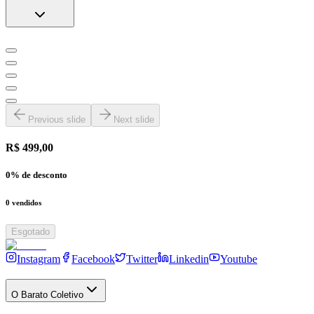
Previous slide
Next slide
R$ 499,00
0
% de desconto
0
vendidos
Esgotado
Instagram
Facebook
Twitter
Linkedin
Youtube
O Barato Coletivo