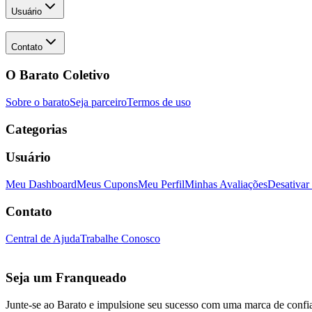
Usuário
Contato
O Barato Coletivo
Sobre o barato
Seja parceiro
Termos de uso
Categorias
Usuário
Meu Dashboard
Meus Cupons
Meu Perfil
Minhas Avaliações
Desativar
Contato
Central de Ajuda
Trabalhe Conosco
Seja um Franqueado
Junte-se ao Barato e impulsione seu sucesso com uma marca de confi