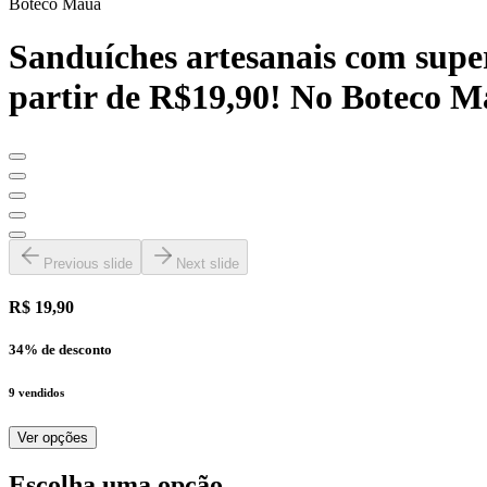
Boteco Mauá
Sanduíches artesanais com supe
partir de R$19,90! No Boteco M
Previous slide
Next slide
R$ 19,90
34
% de desconto
9
vendidos
Ver opções
Escolha uma opção