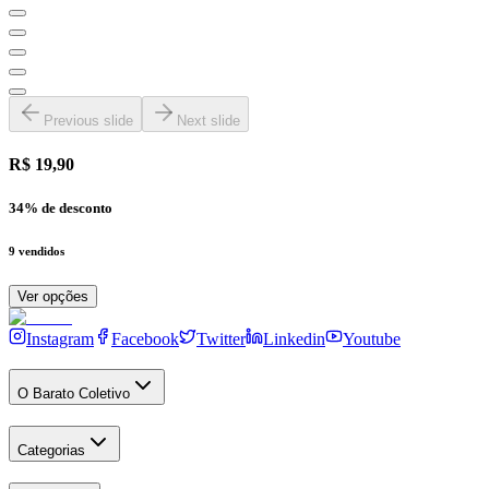
Previous slide
Next slide
R$ 19,90
34
% de desconto
9
vendidos
Ver opções
Instagram
Facebook
Twitter
Linkedin
Youtube
O Barato Coletivo
Categorias