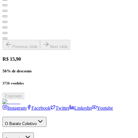
Previous slide
Next slide
R$ 15,90
56
% de desconto
3756
vendidos
Esgotado
Instagram
Facebook
Twitter
Linkedin
Youtube
O Barato Coletivo