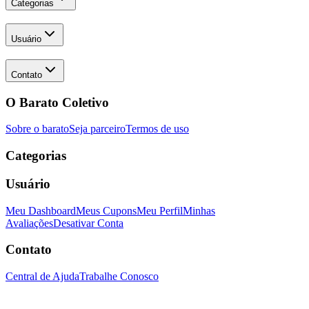
Categorias
Usuário
Contato
O Barato Coletivo
Sobre o barato
Seja parceiro
Termos de uso
Categorias
Usuário
Meu Dashboard
Meus Cupons
Meu Perfil
Minhas
Avaliações
Desativar Conta
Contato
Central de Ajuda
Trabalhe Conosco